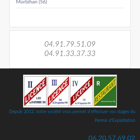
Morbihan (56)
04.91.79.51.09
04.91.33.37.33
Depuis 2012, notre société vous permet d'effectuer vos stages du
Permis d'Exploitation
06.20.57.69.02