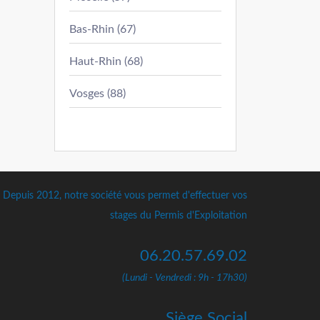
Bas-Rhin (67)
Haut-Rhin (68)
Vosges (88)
Depuis 2012, notre société vous permet d'effectuer vos
stages du Permis d'Exploitation
06.20.57.69.02
(Lundi - Vendredi : 9h - 17h30)
Siège Social