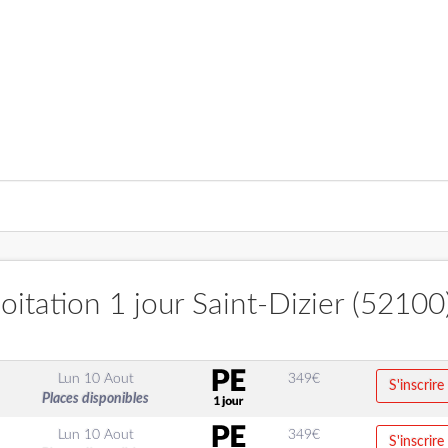
itation 1 jour Saint-Dizier (52100
Lun 10 Aout
349
€
S'inscrire
Places disponibles
Lun 10 Aout
349
€
S'inscrire