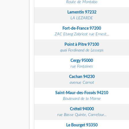
Route de Montabo
Lamentin
97232
LA LEZARDE
Fort-de-France
97200
ZAC Etang Zabricot rue Ernest...
Point à Pitre
97100
quai Ferdinand de Lesseps
Cergy
95000
rue Fontaines
Cachan
94230
avenue Carnot
Saint-Maur-des-Fossés
94210
Boulevard de la Marne
Créteil
94000
rue Basse Quinte, Carrefour...
Le Bourget
93350