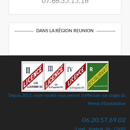
07.66.35.15.16
DANS LA RÉGION REUNION
Depuis 2012, notre société vous permet d'effectuer vos stages du
Permis d'Exploitation
06.20.57.69.02
(Lundi - Vendredi : 9h - 17h30)