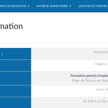
BITS DE BOISSONS
HYGIÈNE ALIMENTAIRE
LICENCES ET PERMIS
rmation
Formation
 :
Hygiène 
Formation permis d'expl
Plage de Trévani rte N
Jeudi 1
de 8:30 à 12:30 