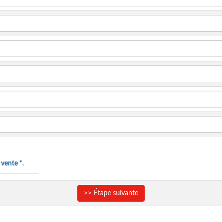
 vente *
.
>> Étape suivante