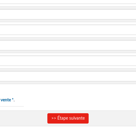
 vente *
.
>> Étape suivante