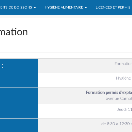
BITS DE BOISSONS
HYGIÈNE ALIMENTAIRE
LICENCES ET PERMIS
rmation
Formation
 :
Hygiène 
Formation permis d'expl
avenue Carno
Jeudi 1
de 8:30 à 12:30 