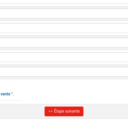
 vente *
.
>> Étape suivante