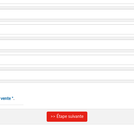
 vente *
.
>> Étape suivante