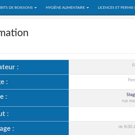
BITS DE BOISSONS
HYGIÈNE ALIMENTAIRE
LICENCES ET PERMIS
rmation
F
teur :
Per
e :
Stag
e :
rue ma
t :
de 8:30 
age :