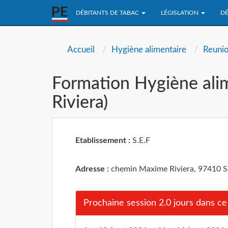
DÉBITANTS DE TABAC
LÉGISLATION
DÉ
Accueil
Hygiène alimentaire
Reuni
Formation Hygiène ali
Riviera)
Etablissement :
S.E.F
Adresse :
chemin Maxime Riviera, 97410 Sa
Prochaine session 2.0 jours dans ce 