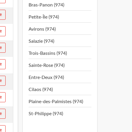
Bras-Panon (974)
e
Petite-Île (974)
Avirons (974)
e
Salazie (974)
e
Trois-Bassins (974)
e
Sainte-Rose (974)
Entre-Deux (974)
e
Cilaos (974)
e
Plaine-des-Palmistes (974)
St-Philippe (974)
e
e