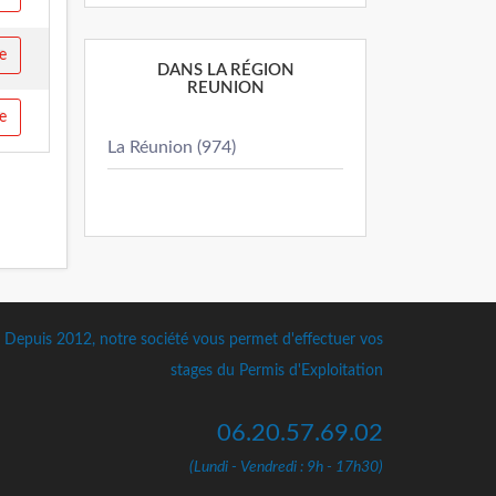
e
DANS LA RÉGION
REUNION
e
La Réunion (974)
Depuis 2012, notre société vous permet d'effectuer vos
stages du Permis d'Exploitation
06.20.57.69.02
(Lundi - Vendredi : 9h - 17h30)