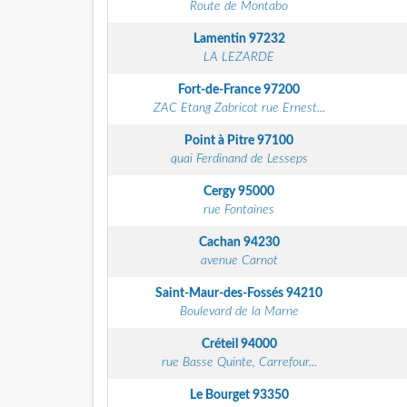
Route de Montabo
Lamentin
97232
LA LEZARDE
Fort-de-France
97200
ZAC Etang Zabricot rue Ernest...
Point à Pitre
97100
quai Ferdinand de Lesseps
Cergy
95000
rue Fontaines
Cachan
94230
avenue Carnot
Saint-Maur-des-Fossés
94210
Boulevard de la Marne
Créteil
94000
rue Basse Quinte, Carrefour...
Le Bourget
93350