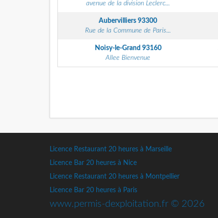
avenue de la division Leclerc...
Aubervilliers
93300
Rue de la Commune de Paris...
Noisy-le-Grand
93160
Allee Bienvenue
Licence Restaurant 20 heures à Marseille
Licence Bar 20 heures à Nice
Licence Restaurant 20 heures à Montpellier
Licence Bar 20 heures à Paris
www.permis-dexploitation.fr © 2026