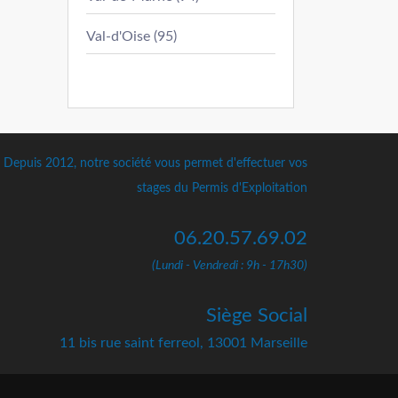
Val-d'Oise (95)
Depuis 2012, notre société vous permet d'effectuer vos
stages du Permis d'Exploitation
06.20.57.69.02
(Lundi - Vendredi : 9h - 17h30)
Siège Social
11 bis rue saint ferreol, 13001 Marseille