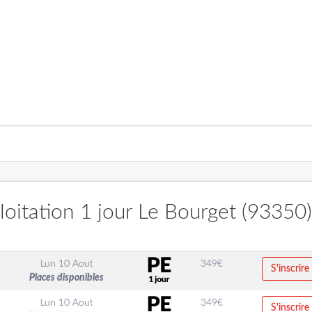
oitation 1 jour Le Bourget (93350)
Lun 10 Aout
349
€
S'inscrire
Places disponibles
Lun 10 Aout
349
€
S'inscrire