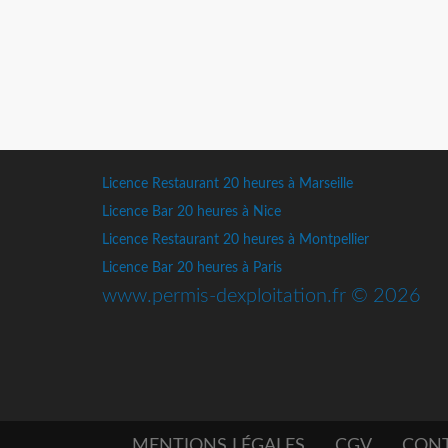
Licence Restaurant 20 heures à Marseille
Licence Bar 20 heures à Nice
Licence Restaurant 20 heures à Montpellier
Licence Bar 20 heures à Paris
www.permis-dexploitation.fr © 2026
MENTIONS LÉGALES
CGV
CON