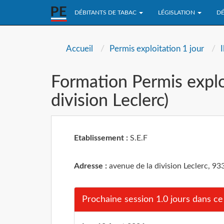
DÉBITANTS DE TABAC
LÉGISLATION
DÉ
Accueil
Permis exploitation 1 jour
Formation Permis explo
division Leclerc)
Etablissement :
S.E.F
Adresse :
avenue de la division Leclerc, 9
Prochaine session 1.0 jours dans ce 