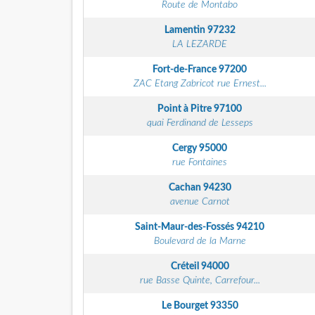
Route de Montabo
Lamentin
97232
LA LEZARDE
Fort-de-France
97200
ZAC Etang Zabricot rue Ernest...
Point à Pitre
97100
quai Ferdinand de Lesseps
Cergy
95000
rue Fontaines
Cachan
94230
avenue Carnot
Saint-Maur-des-Fossés
94210
Boulevard de la Marne
Créteil
94000
rue Basse Quinte, Carrefour...
Le Bourget
93350