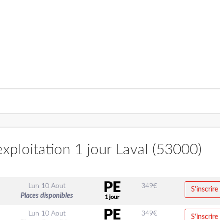
xploitation 1 jour Laval (53000)
Lun 10 Aout
349
€
S'inscrire
Places disponibles
Lun 10 Aout
349
€
S'inscrire