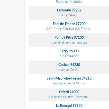
Route de Montabo
Lamentin
97232
LA LEZARDE
Fort-de-France
97200
ZAC Etang Zabricot rue Ernest...
Point à Pitre
97100
quai Ferdinand de Lesseps
Cergy
95000
rue Fontaines
Cachan
94230
avenue Carnot
Saint-Maur-des-Fossés
94210
Boulevard de la Marne
Créteil
94000
rue Basse Quinte, Carrefour...
Le Bourget
93350