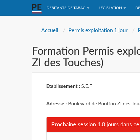
DÉBITANTS DE TABAC
LÉGISLATION
DÉ
Accueil
Permis exploitation 1 jour
Formation Permis explo
ZI des Touches)
Etablissement :
S.E.F
Adresse :
Boulevard de Bouffon ZI des Tou
Prochaine session 1.0 jours dans ce 